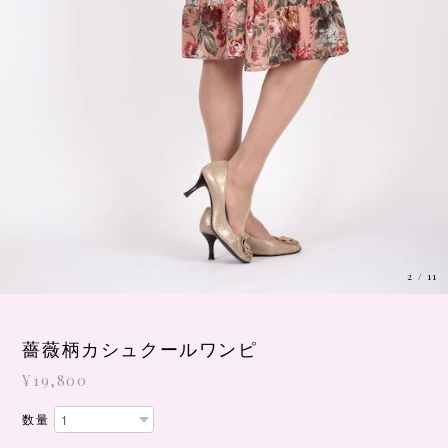
3
/
11
薔薇柄カシュクールワンピ
¥19,800
数量