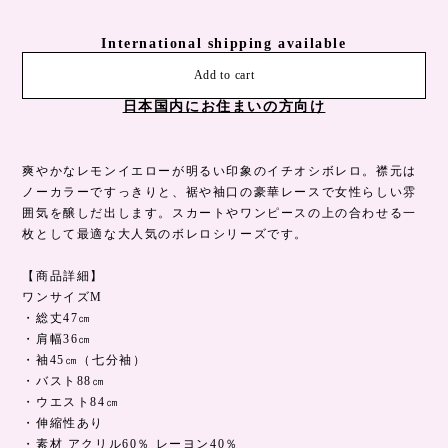
International shipping available
Add to cart
日本国内にお住まいの方向け
爽やかなレモンイエローが明るい印象のイチオシボレロ。襟元は
ノーカラーですっきりと、裾や袖口の豪華レースで女性らしい雰
囲気を醸しだ出します。スカートやワンピースの上の合わせる一
枚として最適な大人気のボレロシリーズです。
【商品詳細】
ワンサイズM
・総丈47㎝
・肩幅36㎝
・袖45㎝（七分袖）
・バスト88㎝
・ウエスト84㎝
・伸縮性あり
・素材 アクリル60％ レーヨン40％