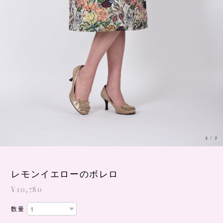
3
/
7
レモンイエローのボレロ
¥10,780
数量