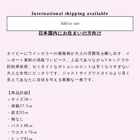
International shipping available
Add to cart
日本国内にお住まいの方向け
ネイビーにワインカラーの薔薇柄が大人の雰囲気を醸し出す、イ
ンポート素材の高級ワンピース。上品でありながらVネックで小
顔効果抜群。セミタイトなボトムシルエットは甘くなりすぎない
大人な女性にピッタリです。ジャストサイズでスタイルより良く
見えてあなたに自信を与える素敵な一枚です。
【商品詳細】
＜サイズ38＞
・肩幅37.5㎝
・総丈92㎝
・袖なし
・バスト88㎝
・ウエスト76㎝
・ヒップ93㎝