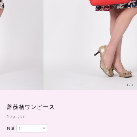
3
/
9
薔薇柄ワンピース
¥29,700
数量