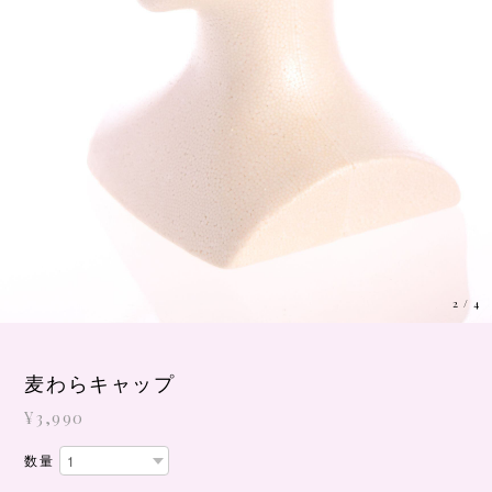
3
/
4
麦わらキャップ
¥3,990
数量