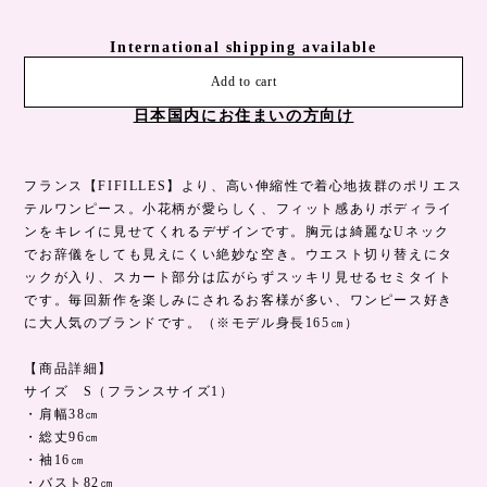
International shipping available
Add to cart
日本国内にお住まいの方向け
フランス【FIFILLES】より、高い伸縮性で着心地抜群のポリエス
テルワンピース。小花柄が愛らしく、フィット感ありボディライ
ンをキレイに見せてくれるデザインです。胸元は綺麗なUネック
でお辞儀をしても見えにくい絶妙な空き。ウエスト切り替えにタ
ックが入り、スカート部分は広がらずスッキリ見せるセミタイト
です。毎回新作を楽しみにされるお客様が多い、ワンピース好き
に大人気のブランドです。（※モデル身長165㎝）
【商品詳細】
サイズ S（フランスサイズ1）
・肩幅38㎝
・総丈96㎝
・袖16㎝
・バスト82㎝