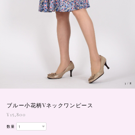
3
/
8
ブルー小花柄Vネックワンピース
¥15,800
数量