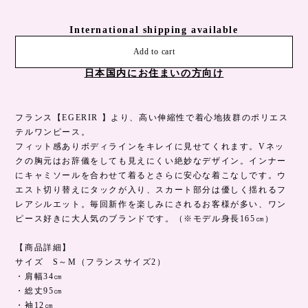
International shipping available
Add to cart
日本国内にお住まいの方向け
フランス【EGERIR 】より、高い伸縮性で着心地抜群のポリエス
テルワンピース。
フィット感ありボディラインをキレイに見せてくれます。Vネッ
クの胸元はお辞儀をしても見えにくい絶妙なデザイン。インナー
にキャミソールを合わせて着るとさらに安心な着こなしです。ウ
エスト切り替えにタックが入り、スカート部分は優しく揺れるフ
レアシルエット。毎回新作を楽しみにされるお客様が多い、ワン
ピース好きに大人気のブランドです。（※モデル身長165㎝）
【商品詳細】
サイズ S～M（フランスサイズ2）
・肩幅34㎝
・総丈95㎝
・袖12㎝