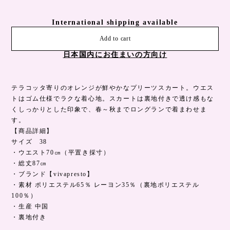
International shipping available
Add to cart
日本国内にお住まいの方向け
テラコッタ寄りのオレンジが鮮やかなプリーツスカート。ウエス
トはゴム仕様でラクな着心地。スカートは裏地付きで透け感もな
くしっかりとした印象で、春～秋までロングランで着まわせま
す。
【商品詳細】
サイズ 38
・ウエスト70㎝（平置き採寸）
・総丈87㎝
・ブランド【vivapresto】
・素材 ポリエステル65％ レーヨン35％（裏地ポリエステル
100％）
・生産 中国
・裏地付き