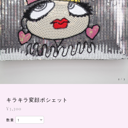
3
/
3
キラキラ変顔ポシェット
¥3,300
数量